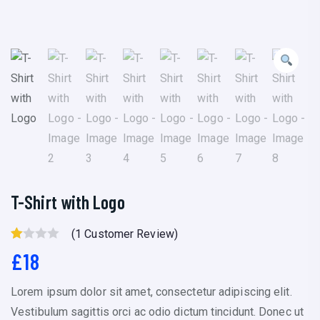
T-Shirt with Logo
(
1
Customer Review)
R
1
£
18
At
Ed
Lorem ipsum dolor sit amet, consectetur adipiscing elit.
1.
Vestibulum sagittis orci ac odio dictum tincidunt. Donec ut