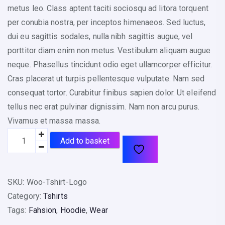
00
metus leo. Class aptent taciti sociosqu ad litora torquent
O
per conubia nostra, per inceptos himenaeos. Sed luctus,
Ut
dui eu sagittis sodales, nulla nibh sagittis augue, vel
O
porttitor diam enim non metus. Vestibulum aliquam augue
F
5
neque. Phasellus tincidunt odio eget ullamcorper efficitur.
B
Cras placerat ut turpis pellentesque vulputate. Nam sed
A
consequat tortor. Curabitur finibus sapien dolor. Ut eleifend
S
tellus nec erat pulvinar dignissim. Nam non arcu purus.
Ed
Vivamus et massa massa.
O
T
N
Add to basket
-
C
S
U
h
S
SKU:
Woo-Tshirt-Logo
To
i
Category:
Tshirts
M
r
Tags:
Fahsion
,
Hoodie
,
Wear
Er
t