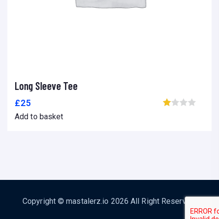
Long Sleeve Tee
Add to basket
Add to wishlist
Compare
£
25
Browse wishlist
Add to basket
Copyright © mastalerz.io 2026 All Right Reserved.