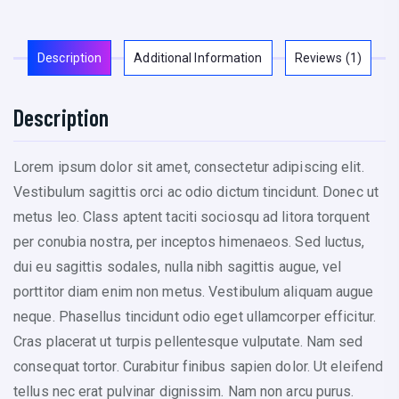
R
w
Ati
i
Ng
Description
Additional Information
Reviews (1)
t
h
Description
L
o
g
Lorem ipsum dolor sit amet, consectetur adipiscing elit.
o
Vestibulum sagittis orci ac odio dictum tincidunt. Donec ut
q
metus leo. Class aptent taciti sociosqu ad litora torquent
u
per conubia nostra, per inceptos himenaeos. Sed luctus,
a
dui eu sagittis sodales, nulla nibh sagittis augue, vel
n
porttitor diam enim non metus. Vestibulum aliquam augue
t
neque. Phasellus tincidunt odio eget ullamcorper efficitur.
i
Cras placerat ut turpis pellentesque vulputate. Nam sed
t
consequat tortor. Curabitur finibus sapien dolor. Ut eleifend
y
tellus nec erat pulvinar dignissim. Nam non arcu purus.